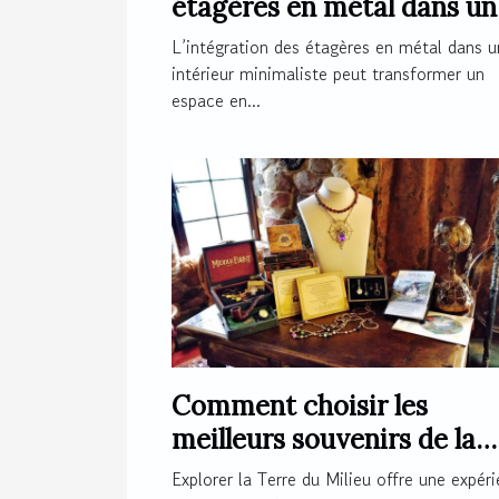
étagères en métal dans un
intérieur minimaliste ?
L’intégration des étagères en métal dans u
intérieur minimaliste peut transformer un
espace en...
Comment choisir les
meilleurs souvenirs de la
Terre du Milieu ?
Explorer la Terre du Milieu offre une expér