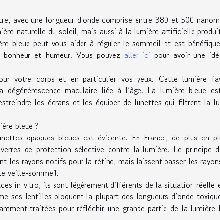
ctre, avec une longueur d’onde comprise entre 380 et 500 nanom
mière naturelle du soleil, mais aussi à la lumière artificielle produi
re bleue peut vous aider à réguler le sommeil et est bénéfiqu
tre bonheur et humeur. Vous pouvez
aller ici
pour avoir une idé
ur votre corps et en particulier vos yeux. Cette lumière fav
la dégénérescence maculaire liée à l’âge. La lumière bleue es
streindre les écrans et les équiper de lunettes qui filtrent la l
ière bleue ?
unettes opaques bleues est évidente. En France, de plus en pl
erres de protection sélective contre la lumière. Le principe 
ent les rayons nocifs pour la rétine, mais laissent passer les rayon
cle veille-sommeil.
ces in vitro, ils sont légèrement différents de la situation réelle 
e ses lentilles bloquent la plupart des longueurs d’onde toxiqu
isamment traitées pour réfléchir une grande partie de la lumière 