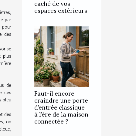
caché de vos
espaces extérieurs
ètres,
te par
e pour
e des
orise
t plus
umière
us de
de ces
Faut-il encore
s bleu
craindre une porte
d’entrée classique
et des
à l’ère de la maison
es, on
connectée ?
bleue,