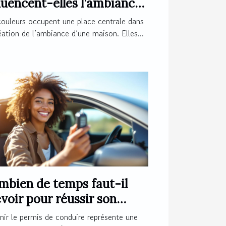
luencent-elles l'ambiance
votre maison ?
couleurs occupent une place centrale dans
éation de l’ambiance d’une maison. Elles...
mbien de temps faut-il
voir pour réussir son
mis de conduire ?
ir le permis de conduire représente une