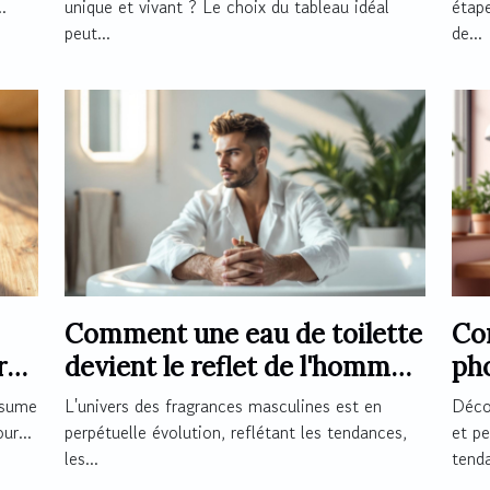
.
unique et vivant ? Le choix du tableau idéal
étape
peut...
de...
Comment une eau de toilette
Co
r
devient le reflet de l'homme
ph
moderne ?
mag
ésume
L'univers des fragrances masculines est en
Décor
ur...
perpétuelle évolution, reflétant les tendances,
et pe
les...
tenda