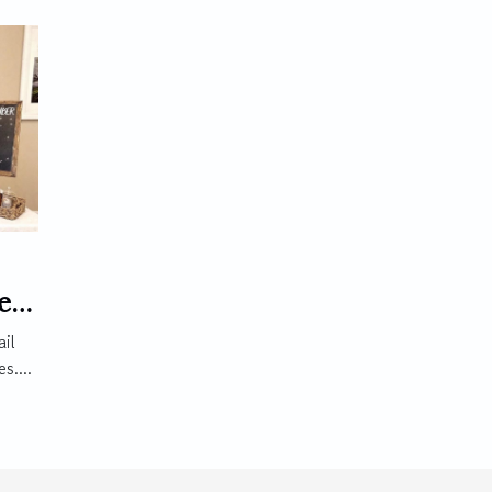
e
il
s....