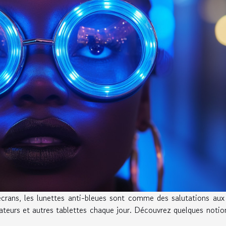
crans, les lunettes anti-bleues sont comme des salutations aux
ateurs et autres tablettes chaque jour. Découvrez quelques notio