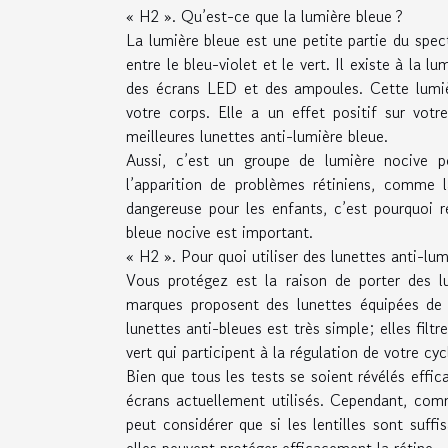
« H2 ». Qu’est-ce que la lumière bleue ?
La lumière bleue est une petite partie du spe
entre le bleu-violet et le vert. Il existe à la lu
des écrans LED et des ampoules. Cette lumiè
votre corps. Elle a un effet positif sur vo
meilleures lunettes anti-lumière bleue.
Aussi, c’est un groupe de lumière nocive po
l’apparition de problèmes rétiniens, comme 
dangereuse pour les enfants, c’est pourquoi re
bleue nocive est important.
« H2 ». Pour quoi utiliser des lunettes anti-lum
Vous protégez est la raison de porter des l
marques proposent des lunettes équipées de v
lunettes anti-bleues est très simple; elles filtr
vert qui participent à la régulation de votre cy
Bien que tous les tests se soient révélés effica
écrans actuellement utilisés. Cependant, comm
peut considérer que si les lentilles sont suff
elles peuvent protéger efficacement la rétine.