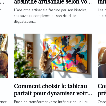
absinthe artisanale selon vos
inf
préférences ?
de 
n
L’absinthe artisanale fascine par son histoire,
Les 
ses saveurs complexes et son rituel de
la cr
dégustation...
Comment choisir le tableau
Co
parfait pour dynamiser votre
pré
espace ?
per
ience
Envie de transformer votre intérieur en un lieu
Obten