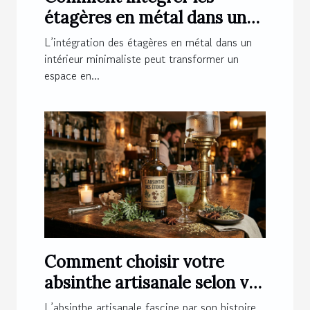
étagères en métal dans un
intérieur minimaliste ?
L’intégration des étagères en métal dans un
intérieur minimaliste peut transformer un
espace en...
Comment choisir votre
absinthe artisanale selon vos
préférences ?
L’absinthe artisanale fascine par son histoire,