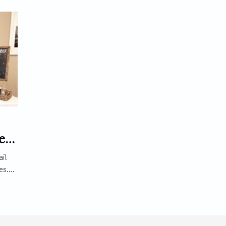
e
il
s....