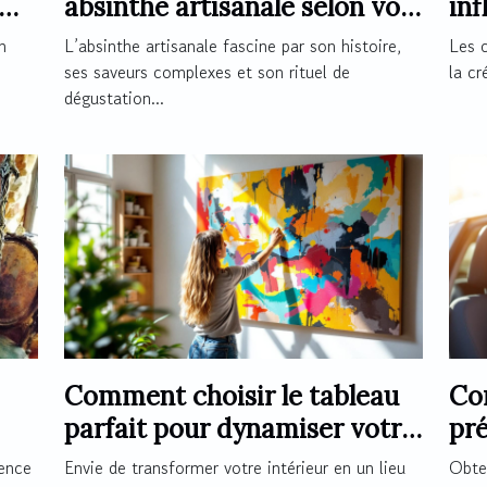
absinthe artisanale selon vos
inf
préférences ?
de 
n
L’absinthe artisanale fascine par son histoire,
Les 
ses saveurs complexes et son rituel de
la cr
dégustation...
Comment choisir le tableau
Co
parfait pour dynamiser votre
pré
espace ?
per
ience
Envie de transformer votre intérieur en un lieu
Obten