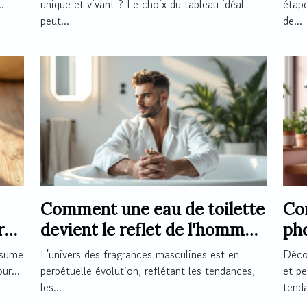
.
unique et vivant ? Le choix du tableau idéal
étape
peut...
de...
Comment une eau de toilette
Co
r
devient le reflet de l'homme
ph
moderne ?
mag
ésume
L'univers des fragrances masculines est en
Décor
ur...
perpétuelle évolution, reflétant les tendances,
et pe
les...
tenda