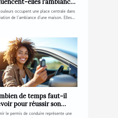
luencent-elles l'ambiance
votre maison ?
couleurs occupent une place centrale dans
éation de l’ambiance d’une maison. Elles...
mbien de temps faut-il
voir pour réussir son
mis de conduire ?
ir le permis de conduire représente une