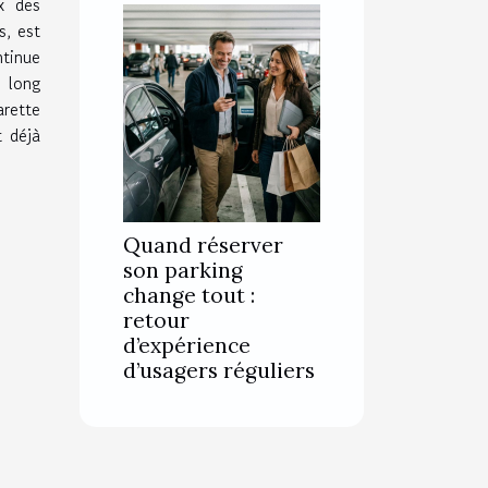
x des
s, est
ntinue
à long
arette
 déjà
Quand réserver
son parking
change tout :
retour
d’expérience
d’usagers réguliers