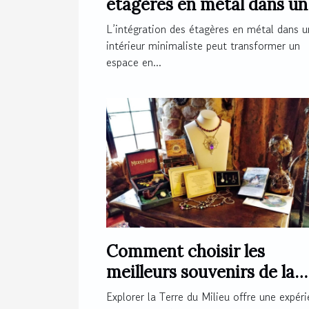
étagères en métal dans un
intérieur minimaliste ?
L’intégration des étagères en métal dans u
intérieur minimaliste peut transformer un
espace en...
Comment choisir les
meilleurs souvenirs de la
Terre du Milieu ?
Explorer la Terre du Milieu offre une expér