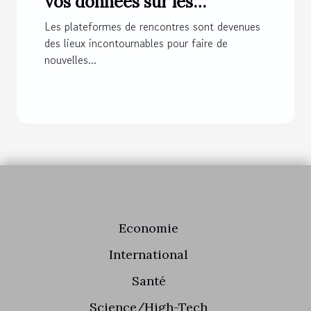
vos données sur les
plateformes de rencontres
Les plateformes de rencontres sont devenues
des lieux incontournables pour faire de
nouvelles...
Economie
International
Santé
Science/High-Tech