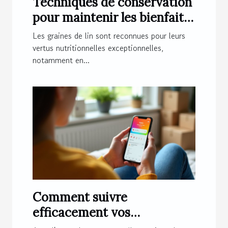
Techniques de conservation
pour maintenir les bienfaits
des graines de lin
Les graines de lin sont reconnues pour leurs
vertus nutritionnelles exceptionnelles,
notamment en...
Comment suivre
efficacement vos
commandes en ligne ?