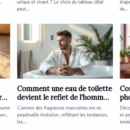
.
unique et vivant ? Le choix du tableau idéal
étape
peut...
de...
Comment une eau de toilette
Co
r
devient le reflet de l'homme
ph
moderne ?
mag
ésume
L'univers des fragrances masculines est en
Décor
ur...
perpétuelle évolution, reflétant les tendances,
et pe
les...
tenda