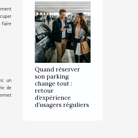
moment
ccuper
 faire
Quand réserver
son parking
nc un
change tout :
vie de
retour
permet
d’expérience
d’usagers réguliers