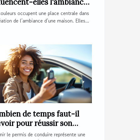
luencent-elles l'ambiance
votre maison ?
couleurs occupent une place centrale dans
éation de l’ambiance d’une maison. Elles...
mbien de temps faut-il
voir pour réussir son
mis de conduire ?
ir le permis de conduire représente une