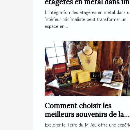
étagères en métal dans un
intérieur minimaliste ?
L’intégration des étagères en métal dans u
intérieur minimaliste peut transformer un
espace en...
Comment choisir les
meilleurs souvenirs de la
Terre du Milieu ?
Explorer la Terre du Milieu offre une expér