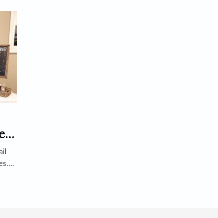
e
il
s....