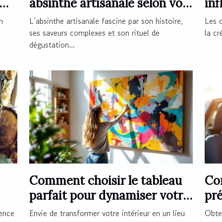
absinthe artisanale selon vos
inf
préférences ?
de 
n
L’absinthe artisanale fascine par son histoire,
Les 
ses saveurs complexes et son rituel de
la cr
dégustation...
Comment choisir le tableau
Co
parfait pour dynamiser votre
pré
espace ?
per
ience
Envie de transformer votre intérieur en un lieu
Obten