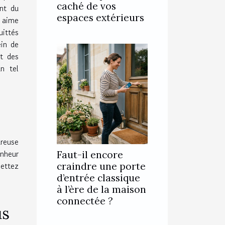
caché de vos
nt du
espaces extérieurs
n aime
uittés
ein de
t des
n tel
ureuse
nheur
Faut-il encore
mettez
craindre une porte
d’entrée classique
à l’ère de la maison
connectée ?
us