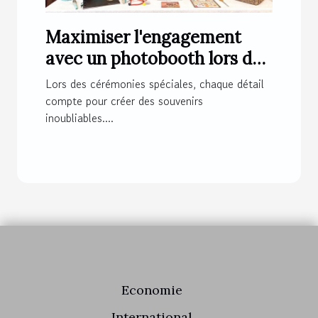
Maximiser l'engagement
avec un photobooth lors de
cérémonies spéciales
Lors des cérémonies spéciales, chaque détail
compte pour créer des souvenirs
inoubliables....
Economie
International