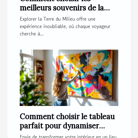
meilleurs souvenirs de la
Terre du Milieu ?
Explorer la Terre du Milieu offre une
expérience inoubliable, où chaque voyageur
cherche à...
Comment choisir le tableau
parfait pour dynamiser
votre espace ?
Envie de transformer votre intérieur en un lieu