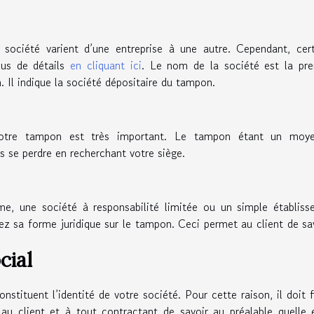
 société varient d’une entreprise à une autre. Cependant, cer
lus de détails
en cliquant ici
. Le nom de la société est la pre
. Il indique la société dépositaire du tampon.
r votre tampon est très important. Le tampon étant un moy
s se perdre en recherchant votre siège.
me, une société à responsabilité limitée ou un simple établis
iez sa forme juridique sur le tampon. Ceci permet au client de sa
cial
onstituent l’identité de votre société. Pour cette raison, il doit f
u client et à tout contractant de savoir au préalable quelle 