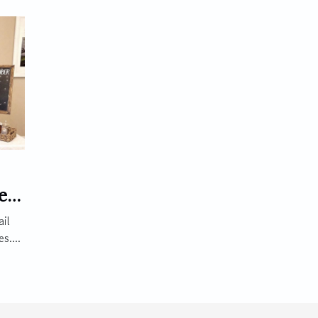
e
il
s....