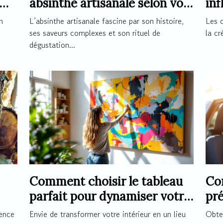
absinthe artisanale selon vos
inf
préférences ?
de 
n
L’absinthe artisanale fascine par son histoire,
Les 
ses saveurs complexes et son rituel de
la cr
dégustation...
Comment choisir le tableau
Co
parfait pour dynamiser votre
pré
espace ?
per
ience
Envie de transformer votre intérieur en un lieu
Obten