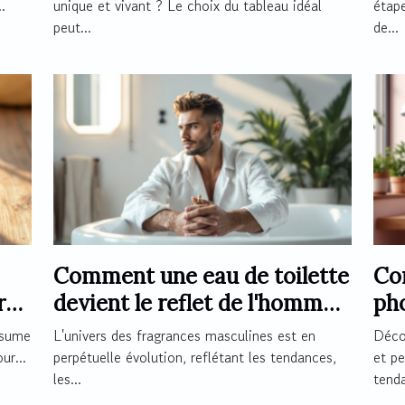
.
unique et vivant ? Le choix du tableau idéal
étape
peut...
de...
Comment une eau de toilette
Co
r
devient le reflet de l'homme
ph
moderne ?
mag
ésume
L'univers des fragrances masculines est en
Décor
ur...
perpétuelle évolution, reflétant les tendances,
et pe
les...
tenda