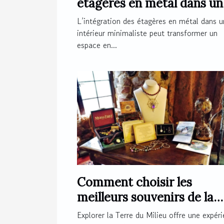
étagères en métal dans un
intérieur minimaliste ?
L’intégration des étagères en métal dans u
intérieur minimaliste peut transformer un
espace en...
Comment choisir les
meilleurs souvenirs de la
Terre du Milieu ?
Explorer la Terre du Milieu offre une expér