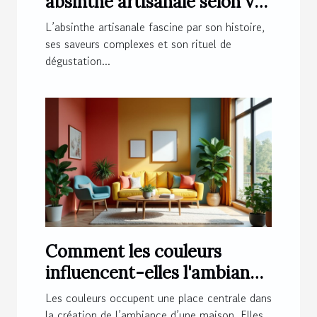
absinthe artisanale selon vos
préférences ?
L’absinthe artisanale fascine par son histoire,
ses saveurs complexes et son rituel de
dégustation...
Comment les couleurs
influencent-elles l'ambiance
de votre maison ?
Les couleurs occupent une place centrale dans
la création de l’ambiance d’une maison. Elles...