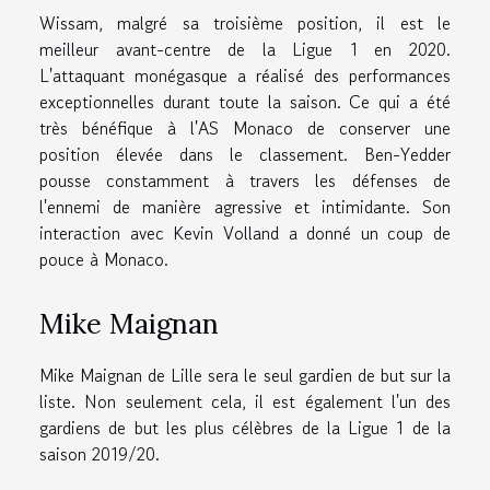
Wissam, malgré sa troisième position, il est le
meilleur avant-centre de la Ligue 1 en 2020.
L'attaquant monégasque a réalisé des performances
exceptionnelles durant toute la saison. Ce qui a été
très bénéfique à l'AS Monaco de conserver une
position élevée dans le classement. Ben-Yedder
pousse constamment à travers les défenses de
l'ennemi de manière agressive et intimidante. Son
interaction avec Kevin Volland a donné un coup de
pouce à Monaco.
Mike Maignan
Mike Maignan de Lille sera le seul gardien de but sur la
liste. Non seulement cela, il est également l'un des
gardiens de but les plus célèbres de la Ligue 1 de la
saison 2019/20.