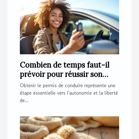
Combien de temps faut-il
prévoir pour réussir son
permis de conduire ?
Obtenir le permis de conduire représente une
étape essentielle vers l'autonomie et la liberté
de...