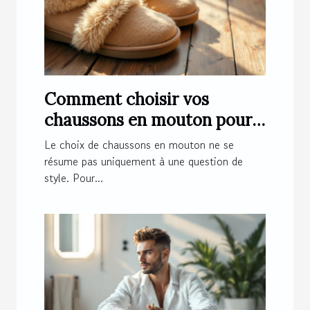
Comment choisir vos
chaussons en mouton pour
un confort optimal ?
Le choix de chaussons en mouton ne se
résume pas uniquement à une question de
style. Pour...