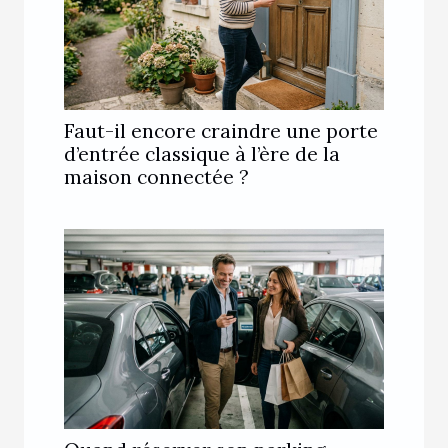
Faut-il encore craindre une porte
d’entrée classique à l’ère de la
maison connectée ?