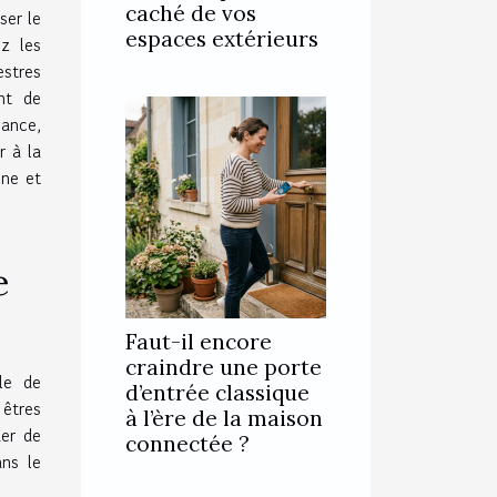
caché de vos
ser le
espaces extérieurs
z les
estres
nt de
iance,
r à la
ine et
e
Faut-il encore
craindre une porte
le de
d’entrée classique
 êtres
à l’ère de la maison
uer de
connectée ?
ans le