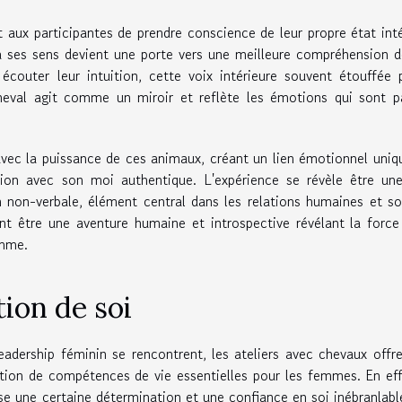
aux participantes de prendre conscience de leur propre état inté
 ses sens devient une porte vers une meilleure compréhension d
couter leur intuition, cette voix intérieure souvent étouffée 
cheval agit comme un miroir et reflète les émotions qui sont p
avec la puissance de ces animaux, créant un lien émotionnel uniq
ation avec son moi authentique. L'expérience se révèle être un
 non-verbale, élément central dans les relations humaines et s
ent être une aventure humaine et introspective révélant la force
emme.
tion de soi
adership féminin se rencontrent, les ateliers avec chevaux offr
sition de compétences de vie essentielles pour les femmes. En eff
se une certaine détermination et une confiance en soi inébranlabl