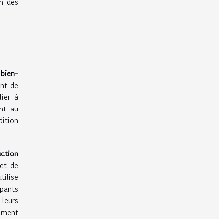
on des
e
bien-
ant de
lier à
ent au
dition
uction
 et de
tilise
ipants
 leurs
ement