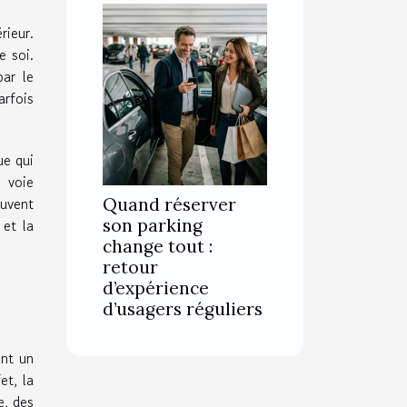
rieur.
e soi.
par le
arfois
ue qui
e voie
ouvent
Quand réserver
 et la
son parking
change tout :
retour
d’expérience
d’usagers réguliers
ent un
et, la
e, des