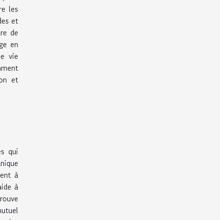
re les
des et
ure de
age en
ne vie
mment
ion et
s qui
unique
nent à
aide à
trouve
mutuel