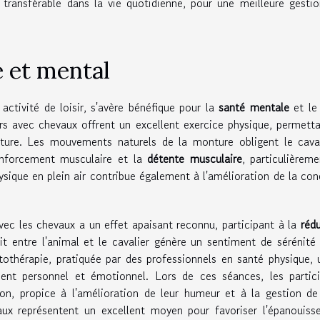
 transférable dans la vie quotidienne, pour une meilleure gesti
e et mental
 activité de loisir, s'avère bénéfique pour la
santé mentale
et l
rs avec chevaux offrent un excellent exercice physique, permett
 posture. Les mouvements naturels de la monture obligent le cava
enforcement musculaire et la
détente musculaire
, particulièrem
sique en plein air contribue également à l'amélioration de la con
avec les chevaux a un effet apaisant reconnu, participant à la
réd
lit entre l'animal et le cavalier génère un sentiment de sérénité
othérapie, pratiquée par des professionnels en santé physique, u
ment personnel et émotionnel. Lors de ces séances, les partic
on, propice à l'amélioration de leur humeur et à la gestion de
ux représentent un excellent moyen pour favoriser l'épanouiss