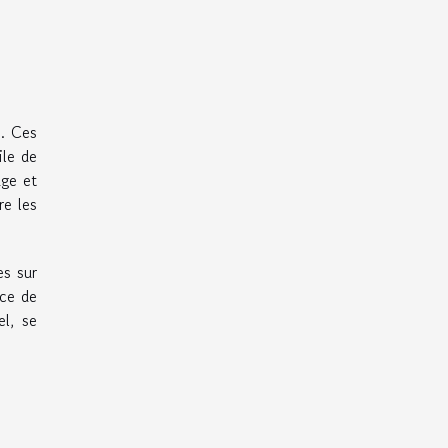
s. Ces
ile de
age et
re les
es sur
nce de
el, se